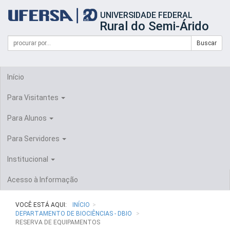
Início
UNIVERSIDADE FEDERAL
do
Rural do Semi-Árido
cabeçalho
do
Campo
Formulário
Buscar
portal
de
da
de
busca
UFERSA
Busca
Início
Para Visitantes
Para Alunos
Para Servidores
Institucional
Acesso à Informação
VOCÊ ESTÁ AQUI:
INÍCIO
DEPARTAMENTO DE BIOCIÊNCIAS - DBIO
RESERVA DE EQUIPAMENTOS