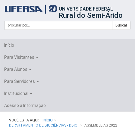
Início
UNIVERSIDADE FEDERAL
do
Rural do Semi-Árido
cabeçalho
do
Campo
Formulário
Buscar
portal
de
da
de
busca
UFERSA
Busca
Início
Para Visitantes
Para Alunos
Para Servidores
Institucional
Acesso à Informação
VOCÊ ESTÁ AQUI:
INÍCIO
DEPARTAMENTO DE BIOCIÊNCIAS - DBIO
ASSEMBLEIAS 2022