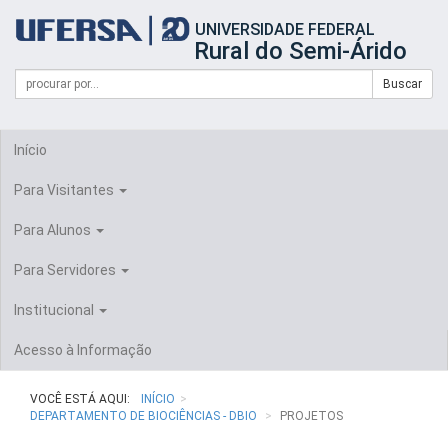
Início
UNIVERSIDADE FEDERAL
do
Rural do Semi-Árido
cabeçalho
do
Campo
Formulário
Buscar
portal
de
da
de
busca
UFERSA
Busca
Início
Para Visitantes
Para Alunos
Para Servidores
Institucional
Acesso à Informação
VOCÊ ESTÁ AQUI:
INÍCIO
DEPARTAMENTO DE BIOCIÊNCIAS - DBIO
PROJETOS