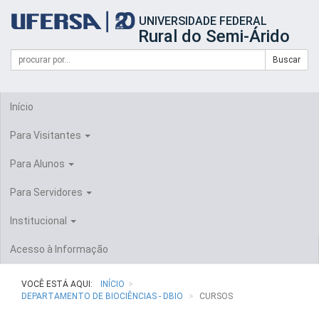
Início
UNIVERSIDADE FEDERAL
do
Rural do Semi-Árido
cabeçalho
do
Campo
Formulário
Buscar
portal
de
da
de
busca
UFERSA
Busca
Início
Para Visitantes
Para Alunos
Para Servidores
Institucional
Acesso à Informação
VOCÊ ESTÁ AQUI:
INÍCIO
DEPARTAMENTO DE BIOCIÊNCIAS - DBIO
CURSOS