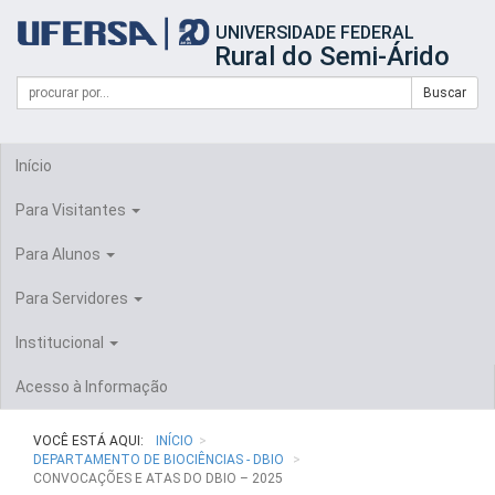
Início
UNIVERSIDADE FEDERAL
do
Rural do Semi-Árido
cabeçalho
do
Campo
Formulário
Buscar
portal
de
da
de
busca
UFERSA
Busca
Início
Para Visitantes
Para Alunos
Para Servidores
Institucional
Acesso à Informação
VOCÊ ESTÁ AQUI:
INÍCIO
DEPARTAMENTO DE BIOCIÊNCIAS - DBIO
CONVOCAÇÕES E ATAS DO DBIO – 2025