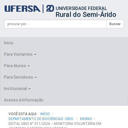
Início
UNIVERSIDADE FEDERAL
do
Rural do Semi-Árido
cabeçalho
do
Campo
Formulário
Buscar
portal
de
da
de
busca
UFERSA
Busca
Início
Para Visitantes
Para Alunos
Para Servidores
Institucional
Acesso à Informação
VOCÊ ESTÁ AQUI:
INÍCIO
DEPARTAMENTO DE BIOCIÊNCIAS - DBIO
ENSINO
EDITAL DBIO N° 011/2026 – MONITORIA VOLUNTÁRIA EM